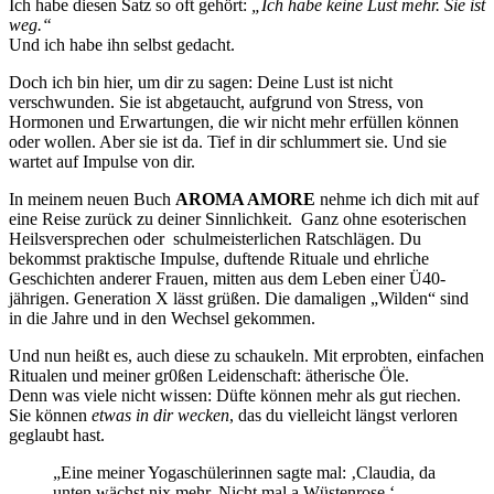
Ich habe diesen Satz so oft gehört:
„Ich habe keine Lust mehr. Sie ist
weg.“
Und ich habe ihn selbst gedacht.
Doch ich bin hier, um dir zu sagen: Deine Lust ist nicht
verschwunden. Sie ist abgetaucht, aufgrund von Stress, von
Hormonen und Erwartungen, die wir nicht mehr erfüllen können
oder wollen. Aber sie ist da. Tief in dir schlummert sie. Und sie
wartet auf Impulse von dir.
In meinem neuen Buch
AROMA AMORE
nehme ich dich mit auf
eine Reise zurück zu deiner Sinnlichkeit. Ganz ohne esoterischen
Heilsversprechen oder schulmeisterlichen Ratschlägen. Du
bekommst praktische Impulse, duftende Rituale und ehrliche
Geschichten anderer Frauen, mitten aus dem Leben einer Ü40-
jährigen. Generation X lässt grüßen. Die damaligen „Wilden“ sind
in die Jahre und in den Wechsel gekommen.
Und nun heißt es, auch diese zu schaukeln. Mit erprobten, einfachen
Ritualen und meiner gr0ßen Leidenschaft: ätherische Öle.
Denn was viele nicht wissen: Düfte können mehr als gut riechen.
Sie können
etwas in dir wecken
, das du vielleicht längst verloren
geglaubt hast.
„Eine meiner Yogaschülerinnen sagte mal: ‚Claudia, da
unten wächst nix mehr. Nicht mal a Wüstenrose.‘