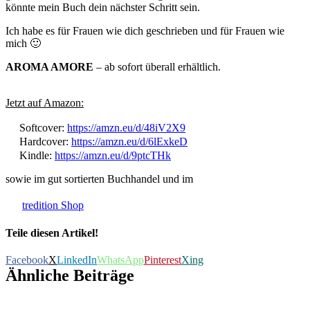
könnte mein Buch dein nächster Schritt sein.
Ich habe es für Frauen wie dich geschrieben und für Frauen wie
mich 🙂
AROMA AMORE
– ab sofort überall erhältlich.
Jetzt auf Amazon:
Softcover:
https://amzn.eu/d/48iV2X9
Hardcover:
https://amzn.eu/d/6lExkeD
Kindle:
https://amzn.eu/d/9ptcTHk
sowie im gut sortierten Buchhandel und im
tredition Shop
Teile diesen Artikel!
Facebook
X
LinkedIn
WhatsApp
Pinterest
Xing
Ähnliche Beiträge