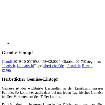
Gemüse Eintopf
Claudia
2019-10-05T09:34:58+02:00
25. Oktober 2017
|
Kategorien:
ätherisch
,
kulinarisch
|
Tags:
ätherische Öle
,
pflanzlich
,
Rezept
,
vegan
|
Herbstlicher Gemüse-Eintopf
Gemüse ist der wichtigste Bestandteil in der Ernährung unserer
Familie. So kommt es auch, dass bei uns jeden Tag frisches Gemüse
in allen Varianten auf den Teller kommt.
Da ich jedoch nicht gerne lange in der Küche stehe, sondern alles