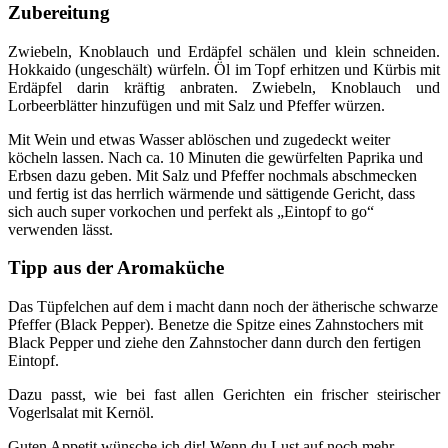
Zubereitung
Zwiebeln, Knoblauch und Erdäpfel schälen und klein schneiden.
Hokkaido (ungeschält) würfeln. Öl im Topf erhitzen und Kürbis mit
Erdäpfel darin kräftig anbraten. Zwiebeln, Knoblauch und
Lorbeerblätter hinzufügen und mit Salz und Pfeffer würzen.
Mit Wein und etwas Wasser ablöschen und zugedeckt weiter
köcheln lassen. Nach ca. 10 Minuten die gewürfelten Paprika und
Erbsen dazu geben. Mit Salz und Pfeffer nochmals abschmecken
und fertig ist das herrlich wärmende und sättigende Gericht, dass
sich auch super vorkochen und perfekt als „Eintopf to go“
verwenden lässt.
Tipp aus der Aromaküche
Das Tüpfelchen auf dem i macht dann noch der ätherische schwarze
Pfeffer (Black Pepper). Benetze die Spitze eines Zahnstochers mit
Black Pepper und ziehe den Zahnstocher dann durch den fertigen
Eintopf.
Dazu passt, wie bei fast allen Gerichten ein frischer steirischer
Vogerlsalat mit Kernöl.
Guten Appetit wünsche ich dir! Wenn du Lust auf noch mehr