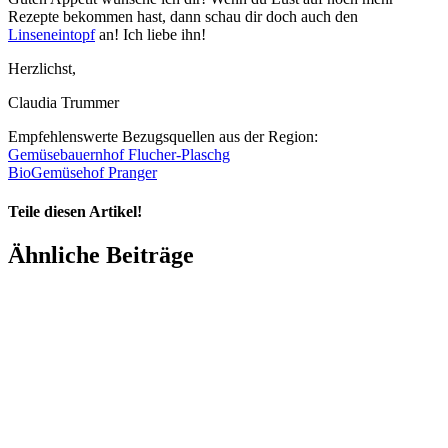
Rezepte bekommen hast, dann schau dir doch auch den
Linseneintopf
an! Ich liebe ihn!
Herzlichst,
Claudia Trummer
Empfehlenswerte Bezugsquellen aus der Region:
Gemüsebauernhof Flucher-Plaschg
BioGemüsehof Pranger
Teile diesen Artikel!
Facebook
X
LinkedIn
WhatsApp
Pinterest
Xing
Ähnliche Beiträge