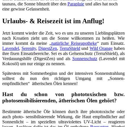
taunass, die Sonne blinzelt über den
Parapluie
und alles hat noch
eine gewisse Gelassenheit.
Urlaubs- & Reisezeit ist im Anflug!
Jetzt kommt wieder die Zeit, wo es uns zu unseren Lieblingsplätzen
nach Kroatien zieht um die Sonne willkommen zu heißen. Wie
immer kommt da meine „
natürliche Reiseapotheke
“ zum Einsatz.
Lavendel
,
Serenity
,
DigestZen
,
TerraShield
und
Wild Orange
haben
ihre fixen Einsatzbereiche. Sei es als Gelsenschutz (TerraShield), als
Verdauungshilfe (DigestZen) und als
Sonnenschutz
(Lavendel mit
Kokosöl) um nur einige zu nennen.
Spätestens mit Sommerbeginn und der intensiven Sonnenstrahlung
solltest du nun den richtigen Umgang mit „Sonnen-
empfindlichen“ ätherischen Ölen kennen!
Hast du schon von phototoxischen bzw.
photosensibilisierenden, ätherischen Ölen gehört?
Bestimmte ätherische Öle können durch ihre phototoxische oder
auch photo- sensibilisierende Wirkung, die Haut empfindlicher auf
Sonnenlicht – im speziellen ultraviolettes UV-Licht – reagieren
lassen. Auslöser dafür ist das im Öl enthaltene
Bergapten
. Hierbei