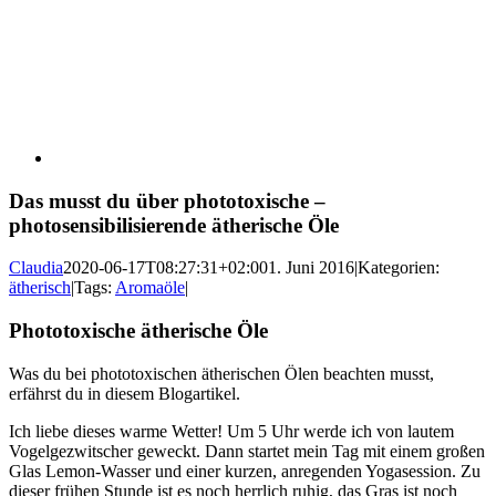
Das musst du über phototoxische –
photosensibilisierende ätherische Öle
Claudia
2020-06-17T08:27:31+02:00
1. Juni 2016
|
Kategorien:
ätherisch
|
Tags:
Aromaöle
|
Phototoxische ätherische Öle
Was du bei phototoxischen ätherischen Ölen beachten musst,
erfährst du in diesem Blogartikel.
Ich liebe dieses warme Wetter! Um 5 Uhr werde ich von lautem
Vogelgezwitscher geweckt. Dann startet mein Tag mit einem großen
Glas Lemon-Wasser und einer kurzen, anregenden Yogasession. Zu
dieser frühen Stunde ist es noch herrlich ruhig, das Gras ist noch