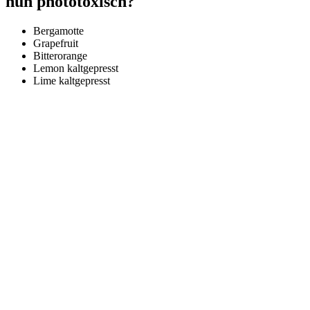
nun phototoxisch?
Bergamotte
Grapefruit
Bitterorange
Lemon kaltgepresst
Lime kaltgepresst