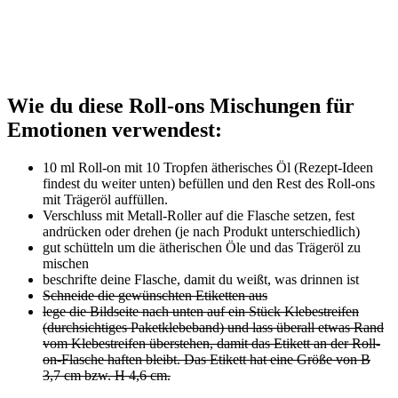
Wie du diese Roll-ons Mischungen für
Emotionen verwendest:
10 ml Roll-on mit 10 Tropfen ätherisches Öl (Rezept-Ideen
findest du weiter unten) befüllen und den Rest des Roll-ons
mit Trägeröl auffüllen.
Verschluss mit Metall-Roller auf die Flasche setzen, fest
andrücken oder drehen (je nach Produkt unterschiedlich)
gut schütteln um die ätherischen Öle und das Trägeröl zu
mischen
beschrifte deine Flasche, damit du weißt, was drinnen ist
Schneide die gewünschten Etiketten aus
lege die Bildseite nach unten auf ein Stück Klebestreifen
(durchsichtiges Paketklebeband) und lass überall etwas Rand
vom Klebestreifen überstehen, damit das Etikett an der Roll-
on-Flasche haften bleibt.
Das Etikett hat eine Größe von B
3,7 cm bzw. H 4,6 cm.