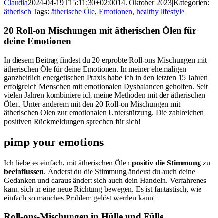
Claudia
2024-04-19T15:11:30+02:00
14. Oktober 2023
|
Kategorien:
ätherisch
|
Tags:
ätherische Öle
,
Emotionen
,
healthy lifestyle
|
20 Roll-on Mischungen mit ätherischen Ölen für
deine Emotionen
In diesem Beitrag findest du 20 erprobte Roll-ons Mischungen mit
ätherischen Öle für deine Emotionen. In meiner ehemaligen
ganzheitlich energetischen Praxis habe ich in den letzten 15 Jahren
erfolgreich Menschen mit emotionalen Dysbalancen geholfen. Seit
vielen Jahren kombiniere ich meine Methoden mit der ätherischen
Ölen. Unter anderem mit den 20 Roll-on Mischungen mit
ätherischen Ölen zur emotionalen Unterstützung. Die zahlreichen
positiven Rückmeldungen sprechen für sich!
pimp your emotions
Ich liebe es einfach, mit ätherischen Ölen
positiv die Stimmung
zu
beeinflussen
. Änderst du die Stimmung änderst du auch deine
Gedanken und daraus ändert sich auch dein Handeln. Verfahrenes
kann sich in eine neue Richtung bewegen. Es ist fantastisch, wie
einfach so manches Problem gelöst werden kann.
Roll-ons-Mischungen in Hülle und Fülle