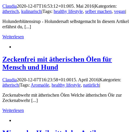
Claudia
2020-12-07T16:53:12+01:00
5. Mai 2016
|
Kategorien:
ätherisch
,
kulinarisch
|
Tags:
healthy lifestyle
,
selber machen
,
vegan
|
Holunderblütensirup - Holundersaft selbstgemacht In diesem Artikel
erfährst du, [...]
Weiterlesen
Zeckenfrei mit ätherischen Ölen für
Mensch und Hund
Claudia
2020-12-07T16:23:58+01:00
15. April 2016
|
Kategorien:
ätherisch
|
Tags:
Aromaöle
,
healthy lifestyle
,
natürlich
|
Zeckenabwehr mit ätherischen Ölen Welche ätherischen Öle zur
Zeckenabwehr [...]
Weiterlesen