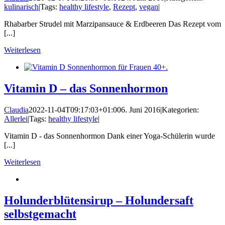
kulinarisch
|
Tags:
healthy lifestyle
,
Rezept
,
vegan
|
Rhabarber Strudel mit Marzipansauce & Erdbeeren Das Rezept vom
[...]
Weiterlesen
Vitamin D – das Sonnenhormon
Claudia
2022-11-04T09:17:03+01:00
6. Juni 2016
|
Kategorien:
Allerlei
|
Tags:
healthy lifestyle
|
Vitamin D - das Sonnenhormon Dank einer Yoga-Schülerin wurde
[...]
Weiterlesen
Holunderblütensirup – Holundersaft
selbstgemacht