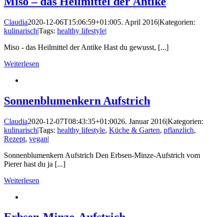
Miso – das Heilmittel der Antike
Claudia
2020-12-06T15:06:59+01:00
5. April 2016
|
Kategorien:
kulinarisch
|
Tags:
healthy lifestyle
|
Miso - das Heilmittel der Antike Hast du gewusst, [...]
Weiterlesen
Sonnenblumenkern Aufstrich
Claudia
2020-12-07T08:43:35+01:00
26. Januar 2016
|
Kategorien:
kulinarisch
|
Tags:
healthy lifestyle
,
Küche & Garten
,
pflanzlich
,
Rezept
,
vegan
|
Sonnenblumenkern Aufstrich Den Erbsen-Minze-Aufstrich vom
Pierer hast du ja [...]
Weiterlesen