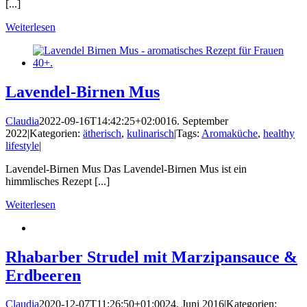
[...]
Weiterlesen
Lavendel-Birnen Mus
Claudia
2022-09-16T14:42:25+02:00
16. September
2022
|
Kategorien:
ätherisch
,
kulinarisch
|
Tags:
Aromaküche
,
healthy
lifestyle
|
Lavendel-Birnen Mus Das Lavendel-Birnen Mus ist ein
himmlisches Rezept [...]
Weiterlesen
Rhabarber Strudel mit Marzipansauce &
Erdbeeren
Claudia
2020-12-07T11:26:50+01:00
24. Juni 2016
|
Kategorien: