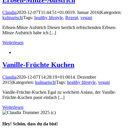
Erbsen-Minze-Aufstrich
Claudia
2020-12-07T11:44:51+01:00
19. Januar 2016
|
Kategorien:
kulinarisch
|
Tags:
healthy lifestyle
,
Rezept
,
vegan
|
Erbsen-Minze Aufstrich Diesen herrlich erfrischenden Erbsen-
Minze Aufstrich habe ich [...]
Weiterlesen
Vanille-Früchte Kuchen
Claudia
2020-12-07T14:28:19+01:00
14. Dezember
2015
|
Kategorien:
kulinarisch
|
Tags:
healthy lifestyle
,
vegan
|
Vanille-Früchte-Kuchen Egal zu welchem Anlass, der Vanille-
Früchte-Kuchen passt einfach [...]
Weiterlesen
Hey! Schön, dass du da bist!