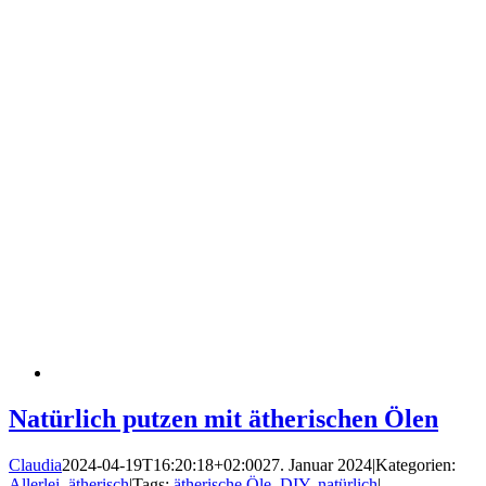
Natürlich putzen mit ätherischen Ölen
Claudia
2024-04-19T16:20:18+02:00
27. Januar 2024
|
Kategorien:
Allerlei
,
ätherisch
|
Tags:
ätherische Öle
,
DIY
,
natürlich
|