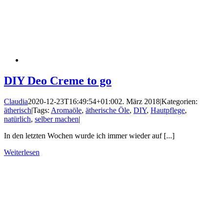
DIY Deo Creme to go
Claudia
2020-12-23T16:49:54+01:00
2. März 2018
|
Kategorien:
ätherisch
|
Tags:
Aromaöle
,
ätherische Öle
,
DIY
,
Hautpflege
,
natürlich
,
selber machen
|
In den letzten Wochen wurde ich immer wieder auf [...]
Weiterlesen