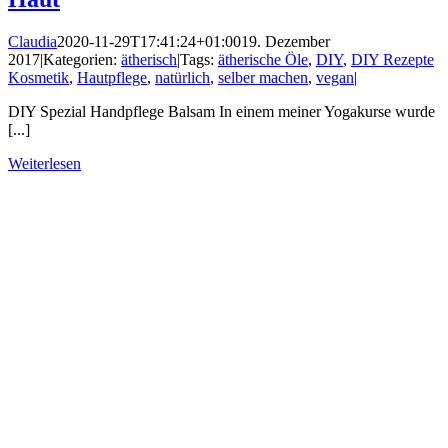
Claudia
2020-11-29T17:41:24+01:00
19. Dezember
2017
|
Kategorien:
ätherisch
|
Tags:
ätherische Öle
,
DIY
,
DIY Rezepte
Kosmetik
,
Hautpflege
,
natürlich
,
selber machen
,
vegan
|
DIY Spezial Handpflege Balsam In einem meiner Yogakurse wurde
[...]
Weiterlesen