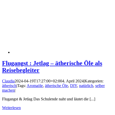
Flugangst : Jetlag – ätherische Öle als
Reisebegleiter
Claudia
2024-04-19T17:27:00+02:00
4. April 2024
|
Kategorien:
ätherisch
|
Tags:
Aromaöle
,
ätherische Öle
,
DIY
,
natürlich
,
selber
machen
|
Flugangst & Jetlag Das Schulende naht und läutet die [...]
Weiterlesen