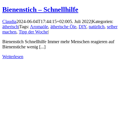
Bienenstich – Schnellhilfe
Claudia
2024-06-04T17:44:15+02:00
5. Juli 2022
|
Kategorien:
ätherisch
|
Tags:
Aromaöle
,
ätherische Öle
,
DIY
,
natürlich
,
selber
machen
,
Tipp der Woche
|
Bienenstich Schnellhilfe Immer mehr Menschen reagieren auf
Bienenstiche wenig [...]
Weiterlesen