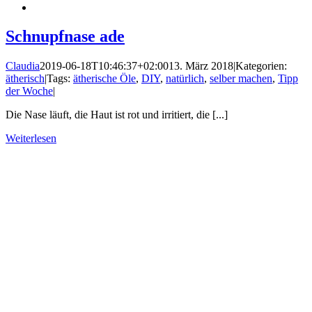
Schnupfnase ade
Claudia
2019-06-18T10:46:37+02:00
13. März 2018
|
Kategorien:
ätherisch
|
Tags:
ätherische Öle
,
DIY
,
natürlich
,
selber machen
,
Tipp
der Woche
|
Die Nase läuft, die Haut ist rot und irritiert, die [...]
Weiterlesen