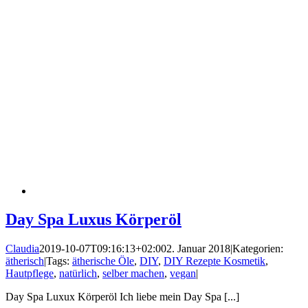
Day Spa Luxus Körperöl
Claudia
2019-10-07T09:16:13+02:00
2. Januar 2018
|
Kategorien:
ätherisch
|
Tags:
ätherische Öle
,
DIY
,
DIY Rezepte Kosmetik
,
Hautpflege
,
natürlich
,
selber machen
,
vegan
|
Day Spa Luxux Körperöl Ich liebe mein Day Spa [...]