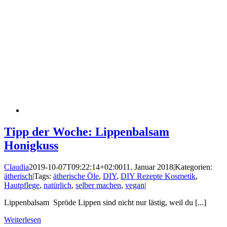
Tipp der Woche: Lippenbalsam
Honigkuss
Claudia
2019-10-07T09:22:14+02:00
11. Januar 2018
|
Kategorien:
ätherisch
|
Tags:
ätherische Öle
,
DIY
,
DIY Rezepte Kosmetik
,
Hautpflege
,
natürlich
,
selber machen
,
vegan
|
Lippenbalsam Spröde Lippen sind nicht nur lästig, weil du [...]
Weiterlesen