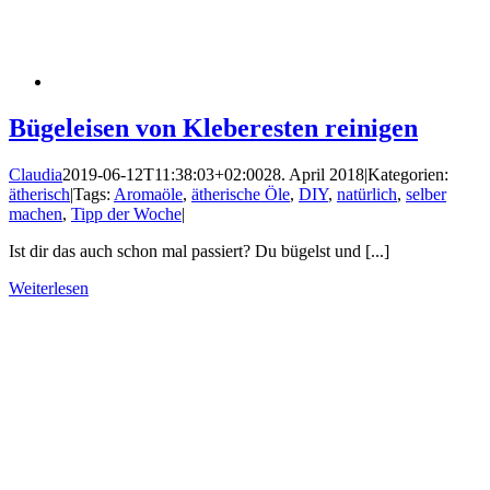
Bügeleisen von Kleberesten reinigen
Claudia
2019-06-12T11:38:03+02:00
28. April 2018
|
Kategorien:
ätherisch
|
Tags:
Aromaöle
,
ätherische Öle
,
DIY
,
natürlich
,
selber
machen
,
Tipp der Woche
|
Ist dir das auch schon mal passiert? Du bügelst und [...]
Weiterlesen