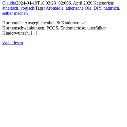
Claudia
2024-04-19T18:03:28+02:00
6. April 2020
|
Kategorien:
ätherisch
,
yogisch
|
Tags:
Aromaöle
,
ätherische Öle
,
DIY
,
natürlich
,
selber machen
|
Hormonelle Ausgeglichenheit & Kinderwunsch
Hormonschwankungen, PCOS, Endometriose, unerfüllter
Kinderwunsch, [...]
Weiterlesen