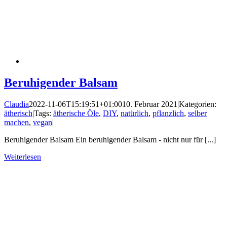
Beruhigender Balsam
Claudia
2022-11-06T15:19:51+01:00
10. Februar 2021
|
Kategorien:
ätherisch
|
Tags:
ätherische Öle
,
DIY
,
natürlich
,
pflanzlich
,
selber
machen
,
vegan
|
Beruhigender Balsam Ein beruhigender Balsam - nicht nur für [...]
Weiterlesen