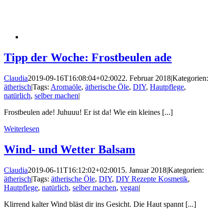
Tipp der Woche: Frostbeulen ade
Claudia
2019-09-16T16:08:04+02:00
22. Februar 2018
|
Kategorien:
ätherisch
|
Tags:
Aromaöle
,
ätherische Öle
,
DIY
,
Hautpflege
,
natürlich
,
selber machen
|
Frostbeulen ade! Juhuuu! Er ist da! Wie ein kleines [...]
Weiterlesen
Wind- und Wetter Balsam
Claudia
2019-06-11T16:12:02+02:00
15. Januar 2018
|
Kategorien:
ätherisch
|
Tags:
ätherische Öle
,
DIY
,
DIY Rezepte Kosmetik
,
Hautpflege
,
natürlich
,
selber machen
,
vegan
|
Klirrend kalter Wind bläst dir ins Gesicht. Die Haut spannt [...]