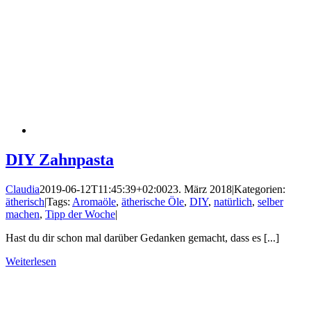
DIY Zahnpasta
Claudia
2019-06-12T11:45:39+02:00
23. März 2018
|
Kategorien:
ätherisch
|
Tags:
Aromaöle
,
ätherische Öle
,
DIY
,
natürlich
,
selber
machen
,
Tipp der Woche
|
Hast du dir schon mal darüber Gedanken gemacht, dass es [...]
Weiterlesen