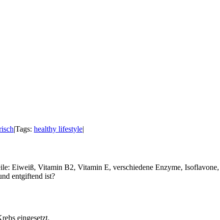
risch
|
Tags:
healthy lifestyle
|
le: Eiweiß, Vitamin B2, Vitamin E, verschiedene Enzyme, Isoflavone, C
nd entgiftend ist?
Krebs
eingesetzt.