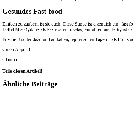
Gesundes Fast-food
Einfach zu zaubern ist sie auch! Diese Suppe ist eigentlich ein „fas
Löffel Miso (gibt es als Paste oder im Glas) einrühren und fertig ist
Frische Kräuter dazu und an kalten, regnerischen Tagen – als Frühst
Guten Appetit!
Claudia
Teile diesen Artikel!
Facebook
X
LinkedIn
WhatsApp
Pinterest
Xing
Ähnliche Beiträge