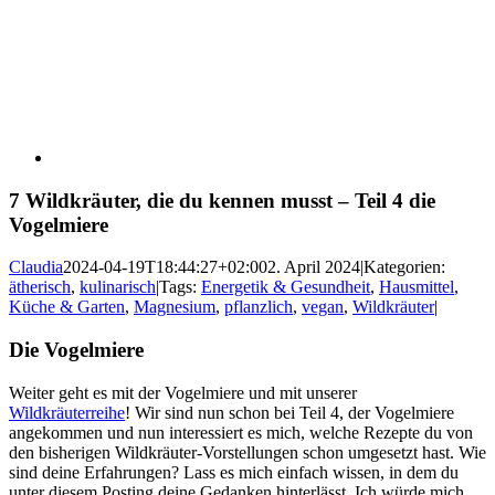
7 Wildkräuter, die du kennen musst – Teil 4 die
Vogelmiere
Claudia
2024-04-19T18:44:27+02:00
2. April 2024
|
Kategorien:
ätherisch
,
kulinarisch
|
Tags:
Energetik & Gesundheit
,
Hausmittel
,
Küche & Garten
,
Magnesium
,
pflanzlich
,
vegan
,
Wildkräuter
|
Die Vogelmiere
Weiter geht es mit der Vogelmiere und mit unserer
Wildkräuterreihe
! Wir sind nun schon bei Teil 4, der Vogelmiere
angekommen und nun interessiert es mich, welche Rezepte du von
den bisherigen Wildkräuter-Vorstellungen schon umgesetzt hast. Wie
sind deine Erfahrungen? Lass es mich einfach wissen, in dem du
unter diesem Posting deine Gedanken hinterlässt. Ich würde mich