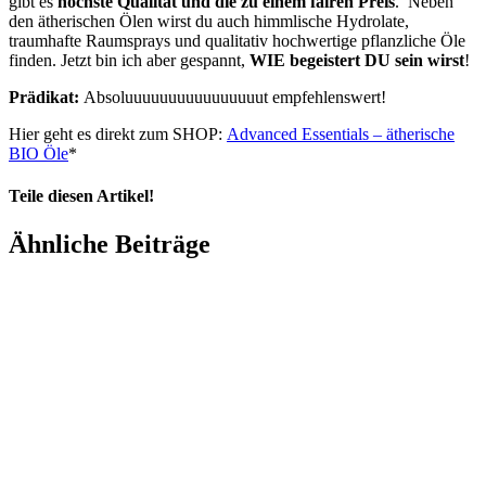
gibt es
höchste Qualität und die zu einem fairen Preis
. Neben
den ätherischen Ölen wirst du auch himmlische Hydrolate,
traumhafte Raumsprays und qualitativ hochwertige pflanzliche Öle
finden. Jetzt bin ich aber gespannt,
WIE begeistert DU sein wirst
!
Prädikat:
Absoluuuuuuuuuuuuuuuut empfehlenswert!
Hier geht es direkt zum SHOP:
Advanced Essentials – ätherische
BIO Öle
*
Teile diesen Artikel!
Facebook
X
LinkedIn
WhatsApp
Pinterest
Xing
Ähnliche Beiträge