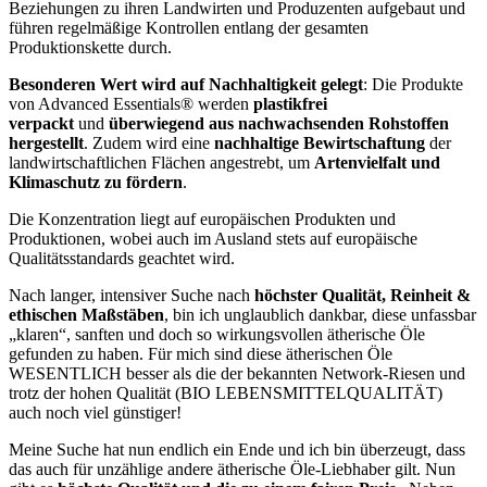
Beziehungen zu ihren Landwirten und Produzenten aufgebaut und
führen regelmäßige Kontrollen entlang der gesamten
Produktionskette durch.
Besonderen Wert wird auf Nachhaltigkeit gelegt
: Die Produkte
von Advanced Essentials® werden
plastikfrei
verpackt
und
überwiegend aus nachwachsenden Rohstoffen
hergestellt
. Zudem wird eine
nachhaltige Bewirtschaftung
der
landwirtschaftlichen Flächen angestrebt, um
Artenvielfalt und
Klimaschutz zu fördern
.
Die Konzentration liegt auf europäischen Produkten und
Produktionen, wobei auch im Ausland stets auf europäische
Qualitätsstandards geachtet wird.
Nach langer, intensiver Suche nach
höchster Qualität, Reinheit &
ethischen Maßstäben
, bin ich unglaublich dankbar, diese unfassbar
„klaren“, sanften und doch so wirkungsvollen ätherische Öle
gefunden zu haben. Für mich sind diese ätherischen Öle
WESENTLICH besser als die der bekannten Network-Riesen und
trotz der hohen Qualität (BIO LEBENSMITTELQUALITÄT)
auch noch viel günstiger!
Meine Suche hat nun endlich ein Ende und ich bin überzeugt, dass
das auch für unzählige andere ätherische Öle-Liebhaber gilt. Nun