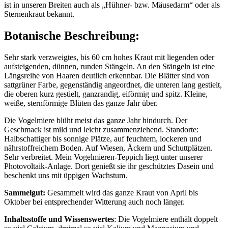
ist in unseren Breiten auch als „Hühner- bzw. Mäusedarm“ oder als
Sternenkraut bekannt.
Botanische Beschreibung:
Sehr stark verzweigtes, bis 60 cm hohes Kraut mit liegenden oder
aufsteigenden, dünnen, runden Stängeln. An den Stängeln ist eine
Längsreihe von Haaren deutlich erkennbar. Die Blätter sind von
sattgrüner Farbe, gegenständig angeordnet, die unteren lang gestielt,
die oberen kurz gestielt, ganzrandig, eiförmig und spitz. Kleine,
weiße, sternförmige Blüten das ganze Jahr über.
Die Vogelmiere blüht meist das ganze Jahr hindurch. Der
Geschmack ist mild und leicht zusammenziehend. Standorte:
Halbschattiger bis sonnige Plätze, auf feuchtem, lockeren und
nährstoffreichem Boden. Auf Wiesen, Äckern und Schuttplätzen.
Sehr verbreitet. Mein Vogelmieren-Teppich liegt unter unserer
Photovoltaik-Anlage. Dort genießt sie ihr geschütztes Dasein und
beschenkt uns mit üppigen Wachstum.
Sammelgut:
Gesammelt wird das ganze Kraut von April bis
Oktober bei entsprechender Witterung auch noch länger.
Inhaltsstoffe und Wissenswertes
: Die Vogelmiere enthält doppelt