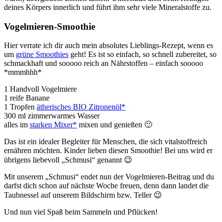
deines Körpers innerlich und führt ihm sehr viele Mineralstoffe zu.
Vogelmieren-Smoothie
Hier verrate ich dir auch mein absolutes Lieblings-Rezept, wenn es
um
grüne Smoothies
geht! Es ist so einfach, so schnell zubereitet, so
schmackhaft und sooooo reich an Nährstoffen – einfach sooooo
*mmmhhh*
1 Handvoll Vogelmiere
1 reife Banane
1 Tropfen
ätherisches BIO Zitronenöl*
300 ml zimmerwarmes Wasser
alles im
starken Mixer*
mixen und genießen 🙂
Das ist ein idealer Begleiter für Menschen, die sich vitalstoffreich
ernähren möchten. Kinder lieben diesen Smoothie! Bei uns wird er
übrigens liebevoll „Schmusi“ genannt 😉
Mit unserem „Schmusi“ endet nun der Vogelmieren-Beitrag und du
darfst dich schon auf nächste Woche freuen, denn dann landet die
Taubnessel auf unserem Bildschirm bzw. Teller 😉
Und nun viel Spaß beim Sammeln und Pflücken!