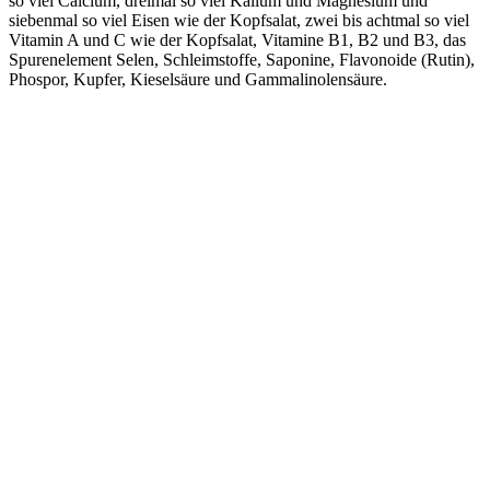
so viel Calcium, dreimal so viel Kalium und Magnesium und
siebenmal so viel Eisen wie der Kopfsalat, zwei bis achtmal so viel
Vitamin A und C wie der Kopfsalat, Vitamine B1, B2 und B3, das
Spurenelement Selen, Schleimstoffe, Saponine, Flavonoide (Rutin),
Phospor, Kupfer, Kieselsäure und Gammalinolensäure.