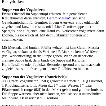
Brot gebacken.
Suppe von der Vogelmiere:
Etwas Olivenöl im Suppentopf erhitzen, fein gemahlenen
Kreuzkümmel darin anrösten,
Garam Masala*
(indische
Gewürzmischung für Gemüse, in dem Ayurveda-Shop erhältlich)
zugeben und kurz mit rösten, mit 1 Liter Gemüsesuppe oder
Spargelsuppe aufgießen, eine Hand voll verlesener Vogelmiere darin
kochen, bis sie weich ist. Mit dem Stabmixer pürieren und
abschmecken.
Mit Meersalz und buntem Pfeffer würzen. Ist kein Garam Masala
verfügbar, so kannst du als Variante 1/8 Liter trockenen Weißwein
(zB. Welschriesling) in die Suppe geben. Wenn du lieber eine
cremige Suppe hast, dann binde die Suppe mit Kartoffel,
Kartoffelstärke oder Tapioka. Besonders gesund und schmackhaft
zugleich ist es, mit frisch gemahlener Goldhirse zu binden.
Suppe von der Vogelmiere (französisch):
400 g zarte Vogelmieren, 150 g gekochte Kartoffeln, 50 g Olivenöl,
1 Knoblauchzehe, 1 TL Meersalz, 1/4 Liter Wasser, 1/4 Liter
Pflanzenmilch (ungesüßt!) in den Mixer geben und gut durchmixen.
Die Suppe wärmen, aber nicht kochen, weil sie sonst unansehnlich
braun wird. Dazu reichst du Croutons.