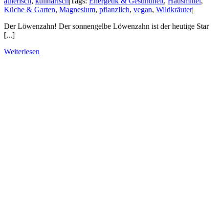
ätherisch
,
kulinarisch
|
Tags:
Energetik & Gesundheit
,
Hausmittel
,
Küche & Garten
,
Magnesium
,
pflanzlich
,
vegan
,
Wildkräuter
|
Der Löwenzahn! Der sonnengelbe Löwenzahn ist der heutige Star
[...]
Weiterlesen