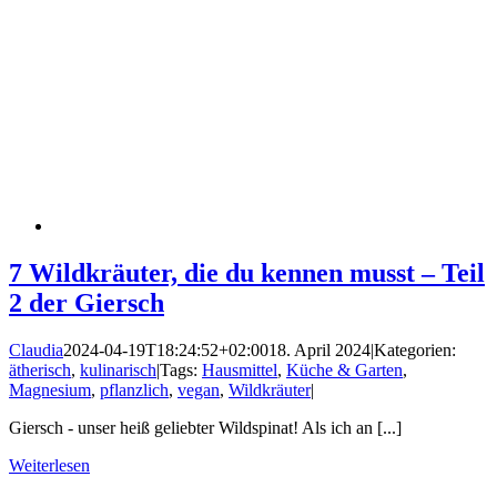
7 Wildkräuter, die du kennen musst – Teil
2 der Giersch
Claudia
2024-04-19T18:24:52+02:00
18. April 2024
|
Kategorien:
ätherisch
,
kulinarisch
|
Tags:
Hausmittel
,
Küche & Garten
,
Magnesium
,
pflanzlich
,
vegan
,
Wildkräuter
|
Giersch - unser heiß geliebter Wildspinat! Als ich an [...]
Weiterlesen