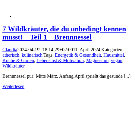
7 Wildkräuter, die du unbedingt kennen
musst! – Teil 1 – Brennnessel
Claudia
2024-04-19T18:14:29+02:00
11. April 2024
|
Kategorien:
ätherisch
,
kulinarisch
|
Tags:
Energetik & Gesundheit
,
Hausmittel
,
Küche & Garten
,
Lebenslust & Motivation
,
Magnesium
,
vegan
,
Wildkräuter
|
Brennnessel pur! Mitte März, Anfang April sprießt das gesunde [...]
Weiterlesen