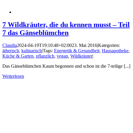
7 Wildkräuter, die du kennen musst – Teil
7 das Gänseblümchen
Claudia
2024-04-19T19:10:48+02:00
23. Mai 2016
|
Kategorien:
ätherisch
,
kulinarisch
|
Tags:
Energetik & Gesundheit
,
Hausapotheke
,
Küche & Garten
,
pflanzlich
,
vegan
,
Wildkräuter
|
Das Gänseblümchen Kaum begonnen und schon ist die 7-teilige [...]
Weiterlesen