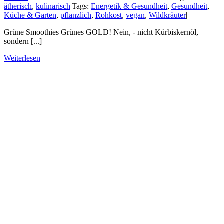
ätherisch
,
kulinarisch
|
Tags:
Energetik & Gesundheit
,
Gesundheit
,
Küche & Garten
,
pflanzlich
,
Rohkost
,
vegan
,
Wildkräuter
|
Grüne Smoothies Grünes GOLD! Nein, - nicht Kürbiskernöl,
sondern [...]
Weiterlesen