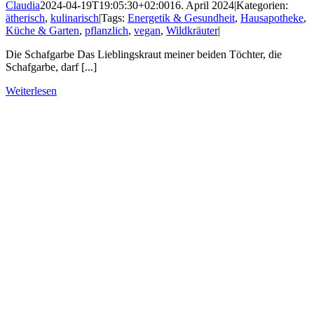
Claudia
2024-04-19T19:05:30+02:00
16. April 2024
|
Kategorien:
ätherisch
,
kulinarisch
|
Tags:
Energetik & Gesundheit
,
Hausapotheke
,
Küche & Garten
,
pflanzlich
,
vegan
,
Wildkräuter
|
Die Schafgarbe Das Lieblingskraut meiner beiden Töchter, die
Schafgarbe, darf [...]
Weiterlesen