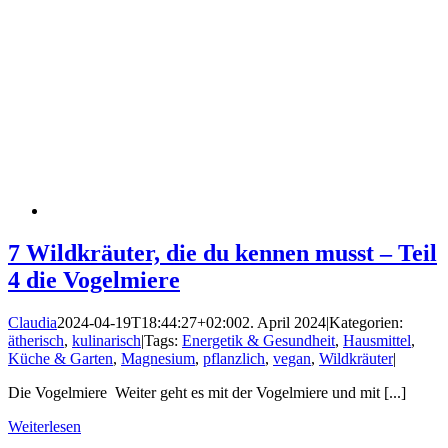
7 Wildkräuter, die du kennen musst – Teil
4 die Vogelmiere
Claudia
2024-04-19T18:44:27+02:00
2. April 2024
|
Kategorien:
ätherisch
,
kulinarisch
|
Tags:
Energetik & Gesundheit
,
Hausmittel
,
Küche & Garten
,
Magnesium
,
pflanzlich
,
vegan
,
Wildkräuter
|
Die Vogelmiere Weiter geht es mit der Vogelmiere und mit [...]
Weiterlesen