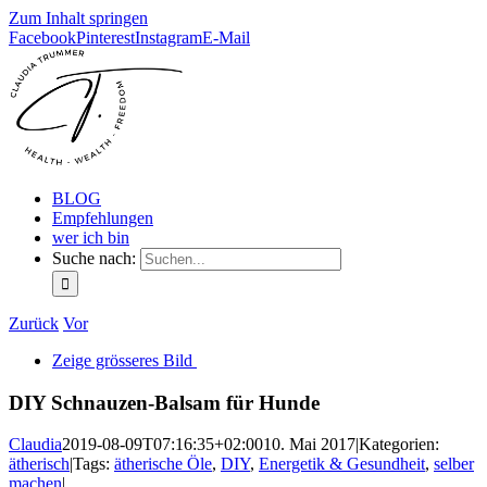
Zum Inhalt springen
Facebook
Pinterest
Instagram
E-Mail
BLOG
Empfehlungen
wer ich bin
Suche nach:
Zurück
Vor
Zeige grösseres Bild
DIY Schnauzen-Balsam für Hunde
Claudia
2019-08-09T07:16:35+02:00
10. Mai 2017
|
Kategorien:
ätherisch
|
Tags:
ätherische Öle
,
DIY
,
Energetik & Gesundheit
,
selber
machen
|