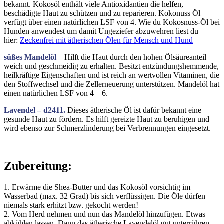
bekannt. Kokosöl enthält viele Antioxidantien die helfen,
beschädigte Haut zu schützen und zu reparieren. Kokonuss Öl
verfügt über einen natürlichen LSF von 4. Wie du Kokosnuss-Öl bei
Hunden anwendest um damit Ungeziefer abzuwehren liest du
hier:
Zeckenfrei mit ätherischen Ölen für Mensch und Hund
süßes Mandelöl
– Hilft die Haut durch den hohen Ölsäureanteil
weich und geschmeidig zu erhalten. Besitzt entzündungshemmende,
heilkräftige Eigenschaften und ist reich an wertvollen Vitaminen, die
den Stoffwechsel und die Zellerneuerung unterstützen. Mandelöl hat
einen natürlichen LSF von 4 – 6.
Lavendel – d2411.
Dieses ätherische Öl ist dafür bekannt eine
gesunde Haut zu fördern. Es hilft gereizte Haut zu beruhigen und
wird ebenso zur Schmerzlinderung bei Verbrennungen eingesetzt.
Zubereitung:
1. Erwärme die Shea-Butter und das Kokosöl vorsichtig im
Wasserbad (max. 32 Grad) bis sich verflüssigen. Die Öle dürfen
niemals stark erhitzt bzw. gekocht werden!
2. Vom Herd nehmen und nun das Mandelöl hinzufügen. Etwas
abkühlen lassen. Dann das ätherische Lavendelöl gut unterrühren.