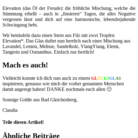
Elevation (das Öl der Freude): die fröhliche Mischung, welche die
Stimmung erhellt – auch in „finsteren“ Tagen, die alles Negative
vergessen lässt und dich auf eine harmonische, lebensbejahende
Schwingung hebt.
Wir beträufeln dazu einen Stern aus Filz mit zwei Tropfen
Elevation*. Das Glas duftet nun herrlich nach einer Mischung aus
Lavandel, Lemon, Melisse, Sandelholz, YlangYlang, Elemi,
Tangerin und Osmanthus. Einfach nur herrlich!
Mach es auch!
Vielleicht konnte ich dich nun auch zu einem
GL
ÜC
KS
GL
AS
inspirieren, genauso wie mich die vorher genannten Menschen
damit angeregt haben! DANKE nochmals euch allen 🙂
Sonnige Grüße aus Bad Gleichenberg,
Claudia
Teile diesen Artikel!
Facebook
X
LinkedIn
WhatsApp
Pinterest
Xing
Ähnliche Beiträge