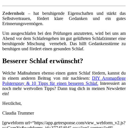
Zedernholz
– hat beruhigende Eigenschaften und stärkt das
Selbstvertrauen, fördert klare Gedanken und ein gutes
Erinnerungsvermögen.
Um ausgeschlafen bei den Prüfungen anzutreten, wird bei uns am
Abend vor dem Schlafengehen im gut gelüfteten Schlafzimmer eine
beruhigende Mischung vernebelt. Das hilft Gedankenstürme zu
beruhigen und fördert einen gesunden Schlaf.
Besserer Schlaf erwünscht?
Welche Maßnahmen ebenso einen guten Schlaf fördern, kannst du
in einem anderen Beitrag von mir nachlesen:
DIY Aromapflege
Polsterspray & 10 Tipps für einen besseren Schlaf.
Interessiert an
noch mehr wertvollen Tipps? Dann trag dich in meinen Newsletter
ein!
Herzlichst,
Claudia Trummer
[grwebform url=“https://app.getresponse.com/view_webform_v2.js?
u=GvmYo&webforms_id=37745404″ css=“on“ center=“off“