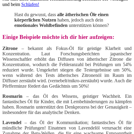
und beim
Schlafen!
Hast du gewusst, dass
alle ätherischen Öle einen
körperlichen Nutzen
haben, jedoch auch dein
emotionales Wohlbefinden
unterstützen können?
Einige Beispiele möchte ich dir hier aufzeigen:
Zitrone
– bekannt als Fokus-Öl für geistige Klarheit und
Konzentration. Laut Forschungsberichten japanischer
Wissenschaftler erhöht das Diffusen von ätherischer Zitrone die
Konzentration, wodurch die Fehleranzahl bei Prüfungen um 54%
reduziert wurde. Umgekehrt stiegen die Testergebnisse um 50%,
wenn während des Tests ätherisches Zitronenöl im Raum im
Diffuser zerstäubt wird. (vernebelt/mikro-zerstäubt) wurde. Auch die
Pfefferminze fördert das Gedächtnis um 50%!
Rosmarin
– das Öl des Wissens, geistiger Wachheit. Ein
fantastisches Öl für Kinder, die mit Lernbehinderungen zu kämpfen
haben. Rosmarin unterstützt den Denkprozess bei der Genauigkeit –
insbesondere für das analytische Denken.
Lavendel
– das Öl der Kommunikation; fantastisches Öl für
mündliche Prüfungen! Einatmen von Lavendelöl verursacht eine
Zunahme der Beta-Wellen, die für eine wachsame Entspanntheit