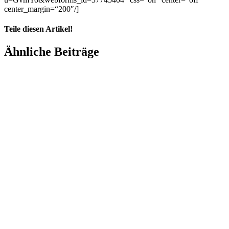
center_margin=“200″/]
Teile diesen Artikel!
Facebook
X
LinkedIn
WhatsApp
Pinterest
Xing
Ähnliche Beiträge