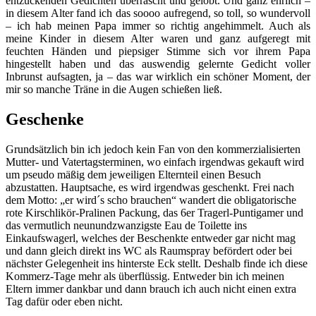
entzückenden Gedichten überrascht und gelobt. Und ganz ehrlich –
in diesem Alter fand ich das soooo aufregend, so toll, so wundervoll
– ich hab meinen Papa immer so richtig angehimmelt. Auch als
meine Kinder in diesem Alter waren und ganz aufgeregt mit
feuchten Händen und piepsiger Stimme sich vor ihrem Papa
hingestellt haben und das auswendig gelernte Gedicht voller
Inbrunst aufsagten, ja – das war wirklich ein schöner Moment, der
mir so manche Träne in die Augen schießen ließ.
Geschenke
Grundsätzlich bin ich jedoch kein Fan von den kommerzialisierten
Mutter- und Vatertagsterminen, wo einfach irgendwas gekauft wird
um pseudo mäßig dem jeweiligen Elternteil einen Besuch
abzustatten. Hauptsache, es wird irgendwas geschenkt. Frei nach
dem Motto: „er wird´s scho brauchen“ wandert die obligatorische
rote Kirschlikör-Pralinen Packung, das 6er Tragerl-Puntigamer und
das vermutlich neunundzwanzigste Eau de Toilette ins
Einkaufswagerl, welches der Beschenkte entweder gar nicht mag
und dann gleich direkt ins WC als Raumspray befördert oder bei
nächster Gelegenheit ins hinterste Eck stellt. Deshalb finde ich diese
Kommerz-Tage mehr als überflüssig. Entweder bin ich meinen
Eltern immer dankbar und dann brauch ich auch nicht einen extra
Tag dafür oder eben nicht.