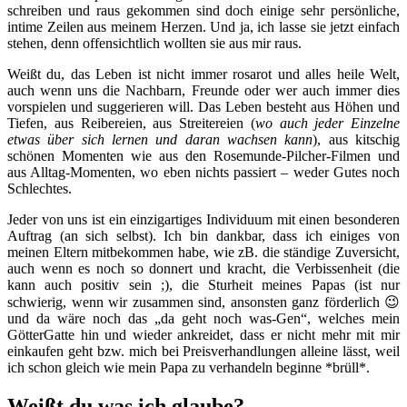
schreiben und raus gekommen sind doch einige sehr persönliche,
intime Zeilen aus meinem Herzen. Und ja, ich lasse sie jetzt einfach
stehen, denn offensichtlich wollten sie aus mir raus.
Weißt du, das Leben ist nicht immer rosarot und alles heile Welt,
auch wenn uns die Nachbarn, Freunde oder wer auch immer dies
vorspielen und suggerieren will. Das Leben besteht aus Höhen und
Tiefen, aus Reibereien, aus Streitereien (
wo auch jeder Einzelne
etwas über sich lernen und daran wachsen kann
), aus kitschig
schönen Momenten wie aus den Rosemunde-Pilcher-Filmen und
aus Alltag-Momenten, wo eben nichts passiert – weder Gutes noch
Schlechtes.
Jeder von uns ist ein einzigartiges Individuum mit einen besonderen
Auftrag (an sich selbst). Ich bin dankbar, dass ich einiges von
meinen Eltern mitbekommen habe, wie zB. die ständige Zuversicht,
auch wenn es noch so donnert und kracht, die Verbissenheit (die
kann auch positiv sein ;), die Sturheit meines Papas (ist nur
schwierig, wenn wir zusammen sind, ansonsten ganz förderlich 😉
und da wäre noch das „da geht noch was-Gen“, welches mein
GötterGatte hin und wieder ankreidet, dass er nicht mehr mit mir
einkaufen geht bzw. mich bei Preisverhandlungen alleine lässt, weil
ich schon gleich wie mein Papa zu verhandeln beginne *brüll*.
Weißt du was ich glaube?